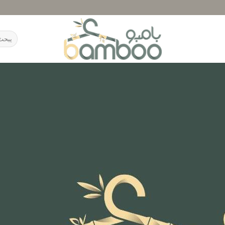
البحث
عن: