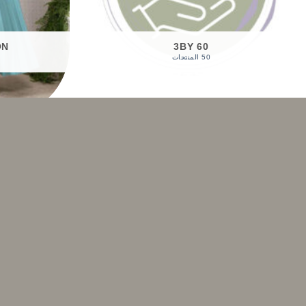
ON
3BY 60
50 المنتجات