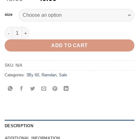
الحالي
الأصلي
هو:
هو:
size
د.ك 40.00.
د.ك 48.00.
mofa quantity
ADD TO CART
SKU:
N/A
Categories:
3By 60
,
Ramdan
,
Sale
DESCRIPTION
ADDITIONAL INFORMATION