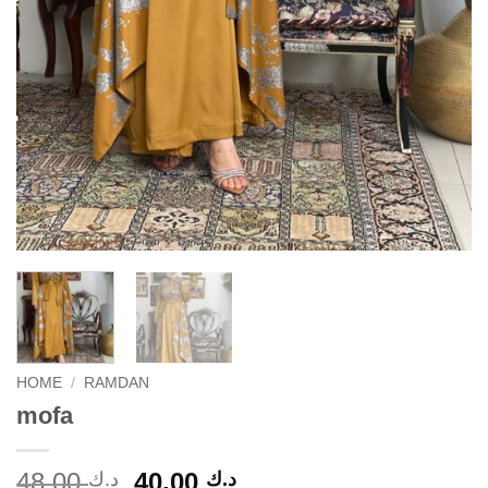
HOME
/
RAMDAN
mofa
السعر
السعر
48.00
40.00
د.ك
د.ك