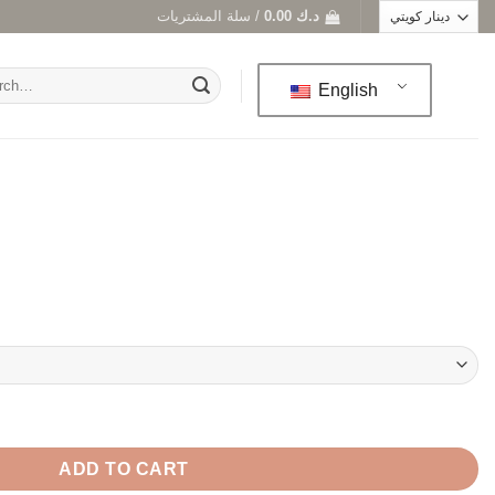
سلة المشتريات /
0.00
د.ك
h
English
ADD TO CART