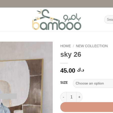
Searc
for:
HOME
/
NEW COLLECTION
sky 26
45.00
د.ك
SIZE
sky 26 quantity