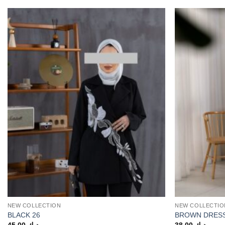
NEW COLLECTION
NEW COLLECTIO
BLACK 26
BROWN DRES
45.00
د.ك
38.00
د.ك