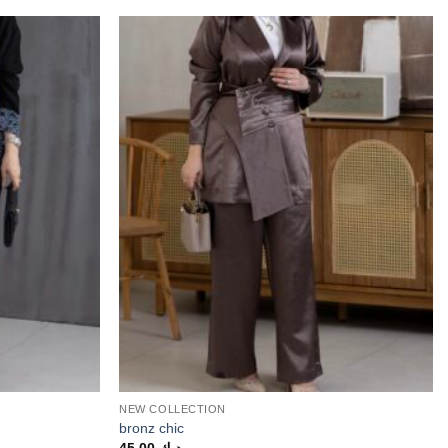
NEW COLLECTION
bronz chic
45.00
د.ك