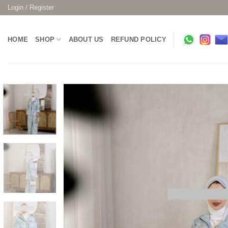
Skip
Login / Register
to
content
HOME
SHOP
ABOUT US
REFUND POLICY