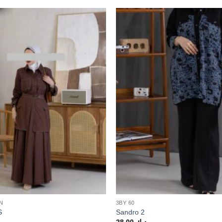
N
3BY 60
S
Sandro 2
28.00
د.ك